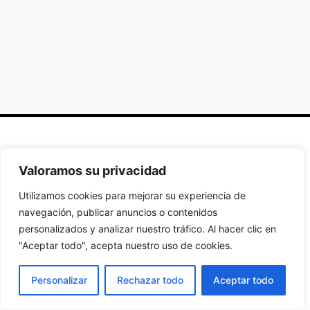
Secciones
Políticas
Síguenos
Valoramos su privacidad
Home
Política de
Facebook
Utilizamos cookies para mejorar su experiencia de
Buscador de
cookies
Instagram
navegación, publicar anuncios o contenidos
Hoteles
Aviso Legal
Twitter
personalizados y analizar nuestro tráfico. Al hacer clic en
Guías de Viajes
Política de
"Aceptar todo", acepta nuestro uso de cookies.
Privacidad
Personalizar
Rechazar todo
Aceptar todo
© 2026Todos los derechos reservados.