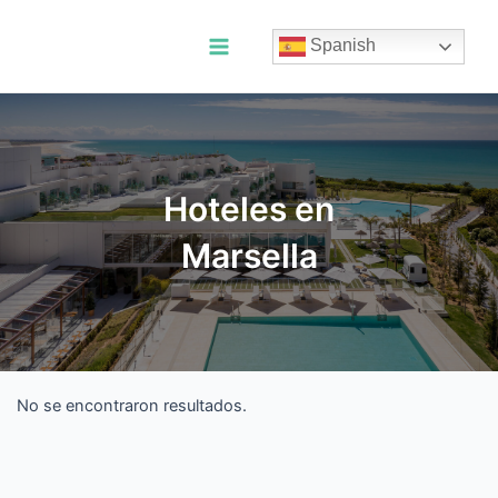
Ir
al
Spanish
contenido
Main
Menu
Hoteles en
Marsella
No se encontraron resultados.