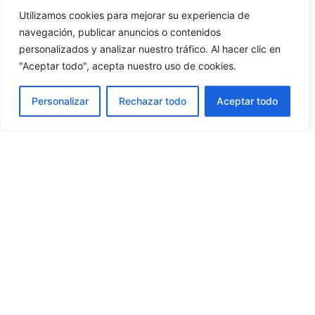
La belleza natural de las Islas Baleares:
Utilizamos cookies para mejorar su experiencia de
Un viaje a través de las islas más
navegación, publicar anuncios o contenidos
hermosas del Mediterráneo, desde
personalizados y analizar nuestro tráfico. Al hacer clic en
Mallorca hasta Ibiza
"Aceptar todo", acepta nuestro uso de cookies.
Personalizar
Rechazar todo
Aceptar todo
Roma imperial: Un viaje a través de los
tesoros arqueológicos de la capital
italiana, desde el Coliseo hasta el Foro
Romano