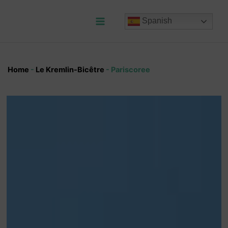
Ir
al
Spanish
contenido
Main
Menu
Home
-
Le Kremlin-Bicêtre
-
Pariscoree