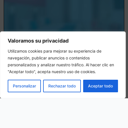
Valoramos su privacidad
Utilizamos cookies para mejorar su experiencia de
navegación, publicar anuncios o contenidos
personalizados y analizar nuestro tráfico. Al hacer clic en
"Aceptar todo", acepta nuestro uso de cookies.
Chambre triple
Dans une chambre triple, 3 adultes sont logés dans la même
LIVRE
Personalizar
Rechazar todo
Aceptar todo
chambre.