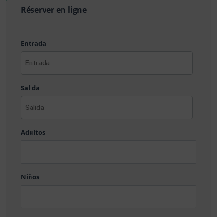
Réserver en ligne
Entrada
AAAA
barra
Salida
MM
barra
DD
AAAA
barra
Adultos
MM
barra
DD
Niños