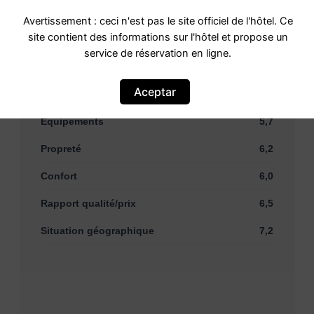
Évaluation
5,7 Passable · 125 expériences
Avertissement : ceci n'est pas le site officiel de l'hôtel. Ce
vécues
site contient des informations sur l'hôtel et propose un
Basé sur
125 commentaires
service de réservation en ligne.
Aceptar
Personnel
7,0
Équipements
5,7
Propreté
6,2
Confort
6,0
Rapport qualité/prix
6,5
Situation géographique
7,2