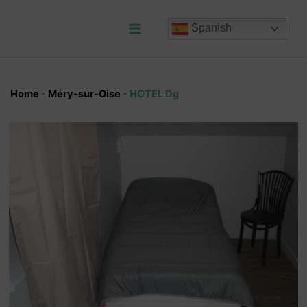
Ir
al
Spanish
contenido
Main
Menu
Home
-
Méry-sur-Oise
-
HOTEL Dg