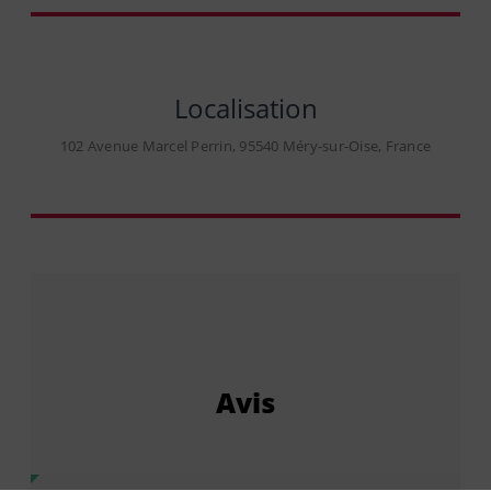
Localisation
102 Avenue Marcel Perrin, 95540 Méry-sur-Oise, France
Avis