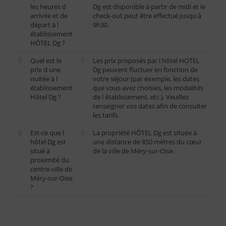
les heures d
Dg est disponible à partir de midi et le
arrivée et de
check-out peut être effectué jusqu à
départ à l
9h30.
établissement
HÔTEL Dg ?
Quel est le
Les prix proposés par l hôtel HOTEL
prix d une
Dg peuvent fluctuer en fonction de
nuitée à l
votre séjour (par exemple, les dates
établissement
que vous avez choisies, les modalités
Hôtel Dg ?
de l établissement, etc.). Veuillez
renseigner vos dates afin de consulter
les tarifs.
Est-ce que l
La propriété HÔTEL Dg est située à
hôtel Dg est
une distance de 850 mètres du cœur
situé à
de la ville de Méry-sur-Oise.
proximité du
centre-ville de
Méry-sur-Oise
?