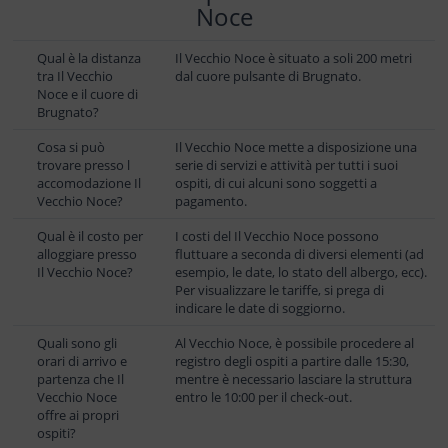
Noce
Qual è la distanza
Il Vecchio Noce è situato a soli 200 metri
tra Il Vecchio
dal cuore pulsante di Brugnato.
Noce e il cuore di
Brugnato?
Cosa si può
Il Vecchio Noce mette a disposizione una
trovare presso l
serie di servizi e attività per tutti i suoi
accomodazione Il
ospiti, di cui alcuni sono soggetti a
Vecchio Noce?
pagamento.
Qual è il costo per
I costi del Il Vecchio Noce possono
alloggiare presso
fluttuare a seconda di diversi elementi (ad
Il Vecchio Noce?
esempio, le date, lo stato dell albergo, ecc).
Per visualizzare le tariffe, si prega di
indicare le date di soggiorno.
Quali sono gli
Al Vecchio Noce, è possibile procedere al
orari di arrivo e
registro degli ospiti a partire dalle 15:30,
partenza che Il
mentre è necessario lasciare la struttura
Vecchio Noce
entro le 10:00 per il check-out.
offre ai propri
ospiti?