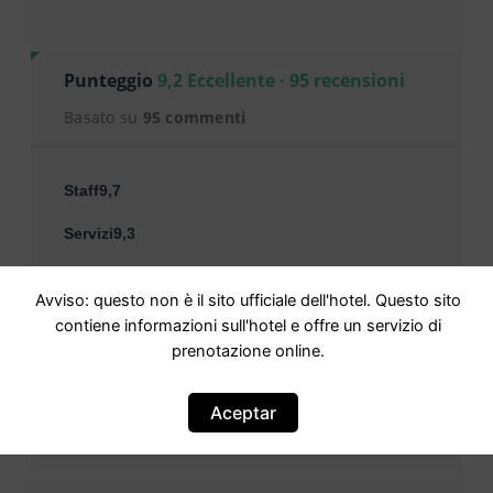
Punteggio
9,2 Eccellente · 95 recensioni
Basato su
95 commenti
Staff9,7
Servizi9,3
Pulizia9,6
Avviso: questo non è il sito ufficiale dell'hotel. Questo sito
Comfort9,5
contiene informazioni sull'hotel e offre un servizio di
prenotazione online.
Rapporto qualità-prezzo9,3
Posizione8,9
Aceptar