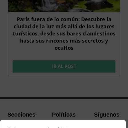
París fuera de lo común: Descubre la
ciudad de la luz más allá de los lugares
turísticos, desde sus bares clandestinos
hasta sus rincones más secretos y
ocultos
IR AL POST
Secciones
Políticas
Síguenos
Home
Política de
Facebook