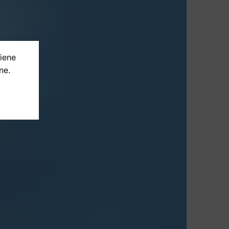
tiene
ne.