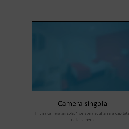
Camera singola
In una camera singola, 1 persona adulta sarà ospitat
nella camera