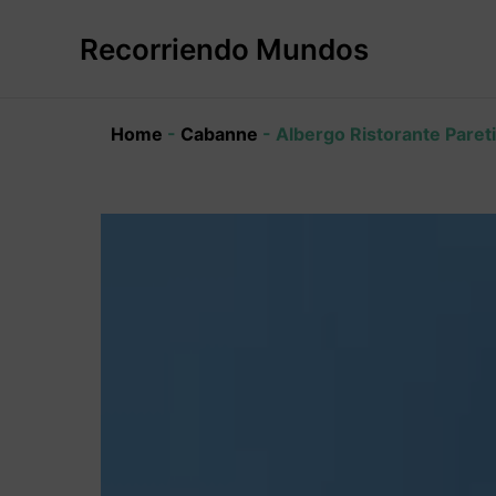
Ir
al
Recorriendo Mundos
contenido
Home
-
Cabanne
-
Albergo Ristorante Paret