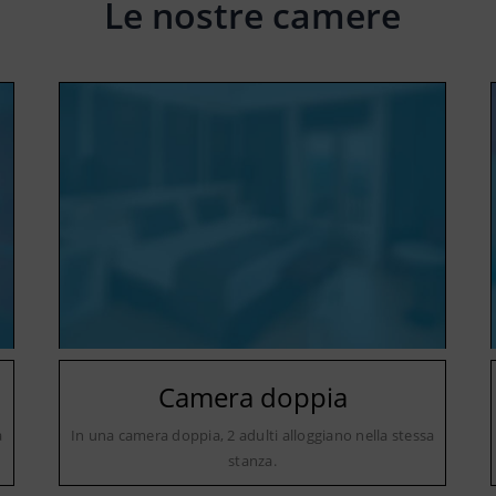
Le nostre camere
Camera doppia
a
In una camera doppia, 2 adulti alloggiano nella stessa
stanza.