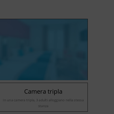
Camera tripla
In una camera tripla, 3 adulti alloggiano nella stessa
stanza