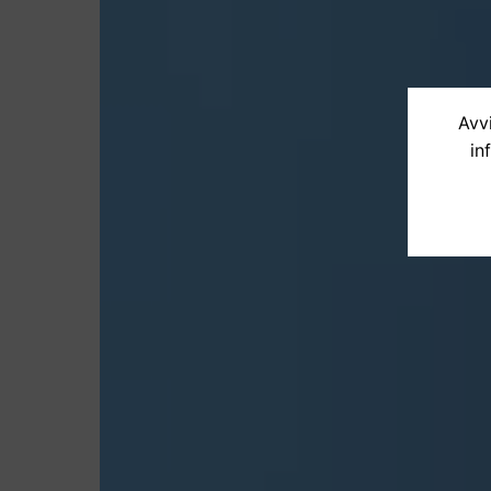
Avvi
in