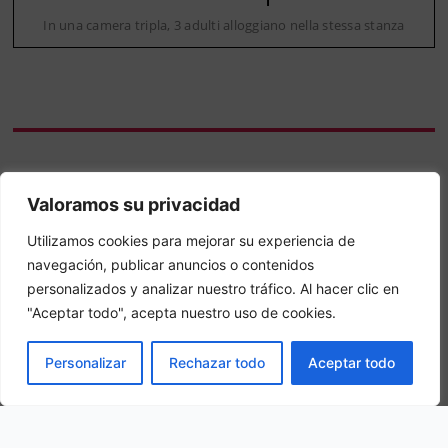
In una camera tripla, 3 adulti alloggiano nella stessa stanza
La nostra ubicazione
Valoramos su privacidad
Utilizamos cookies para mejorar su experiencia de
Località Matalone, 84040 Cannalonga SA, Italy
navegación, publicar anuncios o contenidos
personalizados y analizar nuestro tráfico. Al hacer clic en
"Aceptar todo", acepta nuestro uso de cookies.
PRENOTA
Personalizar
Rechazar todo
Aceptar todo