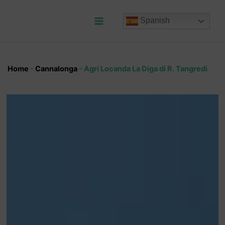
Ir
al
Spanish
contenido
Main
Menu
Home
-
Cannalonga
-
Agri Locanda La Diga di R. Tangredi