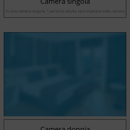
Camera singola
In una camera singola, 1 persona adulta sarà ospitata nella camera
Camera doppia