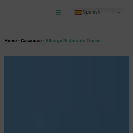
Ir
al
Spanish
contenido
Main
Menu
Home
-
Casanova
-
Albergo Ristorante Tomasi