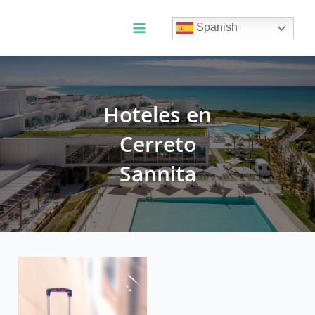
Ir
al
Spanish
contenido
Main
Menu
Hoteles en
Cerreto
Sannita