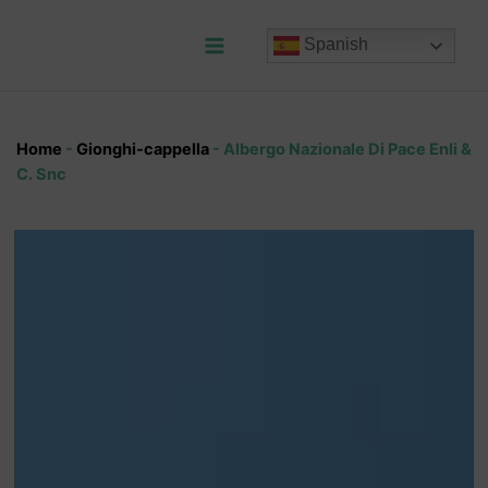
Ir
al
Spanish
contenido
Main
Menu
Home
-
Gionghi-cappella
-
Albergo Nazionale Di Pace Enli &
C. Snc