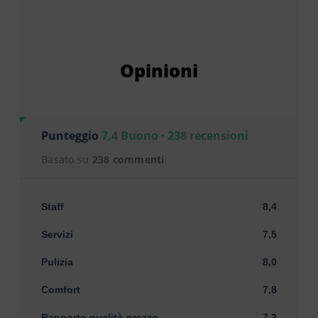
Opinioni
Punteggio
7,4 Buono · 238 recensioni
Basato su
238 commenti
Staff
8,4
Servizi
7,5
Pulizia
8,0
Comfort
7,8
Rapporto qualità-prezzo
7,2