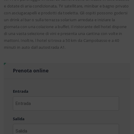
e dotate di aria condizionata, TV satellitare, minibar e bagno privato
con asciugacapelli e prodotti da toeletta. Gli ospiti possono godersi
un drink al bar o sulla terrazza solarium arredata e iniziare la
giornata con una colazione a buffet. Il ristorante dell hotel dispone
di una vasta selezione di vini e presenta una cantina con volte in
mattoni. Inoltre, l hotel si trova a 50 km da Campobasso e a 40
minuti in auto dall autostrada A1.
Prenota online
Entrada
AAAA
barra
Salida
MM
barra