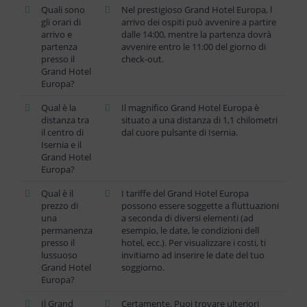
Quali sono
Nel prestigioso Grand Hotel Europa, l
gli orari di
arrivo dei ospiti può avvenire a partire
arrivo e
dalle 14:00, mentre la partenza dovrà
partenza
avvenire entro le 11:00 del giorno di
presso il
check-out.
Grand Hotel
Europa?
Qual è la
Il magnifico Grand Hotel Europa è
distanza tra
situato a una distanza di 1,1 chilometri
il centro di
dal cuore pulsante di Isernia.
Isernia e il
Grand Hotel
Europa?
Qual è il
I tariffe del Grand Hotel Europa
prezzo di
possono essere soggette a fluttuazioni
una
a seconda di diversi elementi (ad
permanenza
esempio, le date, le condizioni dell
presso il
hotel, ecc.). Per visualizzare i costi, ti
lussuoso
invitiamo ad inserire le date del tuo
Grand Hotel
soggiorno.
Europa?
Il Grand
Certamente. Puoi trovare ulteriori