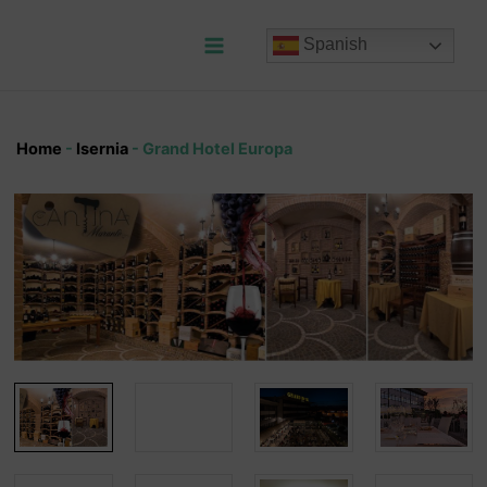
Ir
al
Spanish
contenido
Main
Menu
Home
-
Isernia
-
Grand Hotel Europa