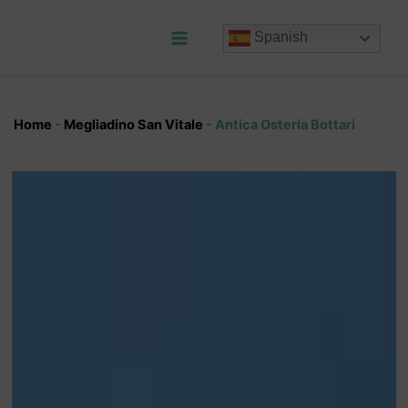
Ir
al
Spanish
contenido
Main
Menu
Home
-
Megliadino San Vitale
-
Antica Osteria Bottari