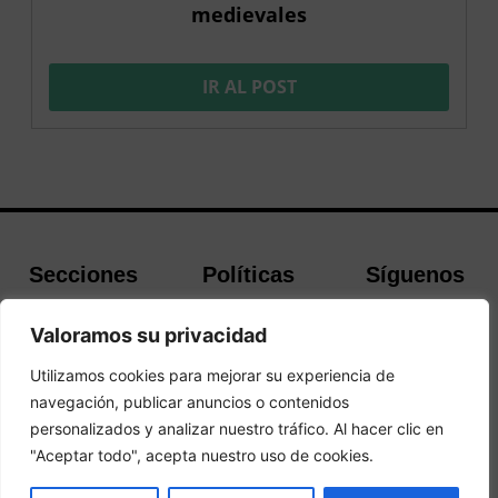
medievales
IR AL POST
Secciones
Políticas
Síguenos
Home
Política de
Facebook
Valoramos su privacidad
Buscador de
cookies
Instagram
Hoteles
Aviso Legal
Twitter
Utilizamos cookies para mejorar su experiencia de
Guías de Viajes
Política de
navegación, publicar anuncios o contenidos
Privacidad
personalizados y analizar nuestro tráfico. Al hacer clic en
"Aceptar todo", acepta nuestro uso de cookies.
© 2026Todos los derechos reservados.