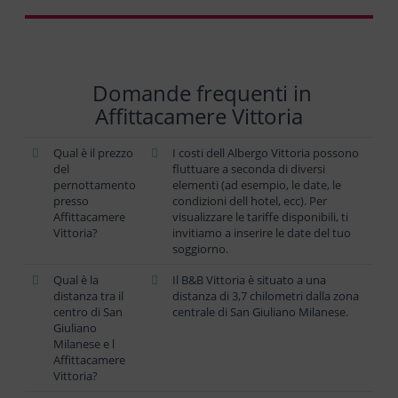
Domande frequenti in
Affittacamere Vittoria
Qual è il prezzo
I costi dell Albergo Vittoria possono
del
fluttuare a seconda di diversi
pernottamento
elementi (ad esempio, le date, le
presso
condizioni dell hotel, ecc). Per
Affittacamere
visualizzare le tariffe disponibili, ti
Vittoria?
invitiamo a inserire le date del tuo
soggiorno.
Qual è la
Il B&B Vittoria è situato a una
distanza tra il
distanza di 3,7 chilometri dalla zona
centro di San
centrale di San Giuliano Milanese.
Giuliano
Milanese e l
Affittacamere
Vittoria?