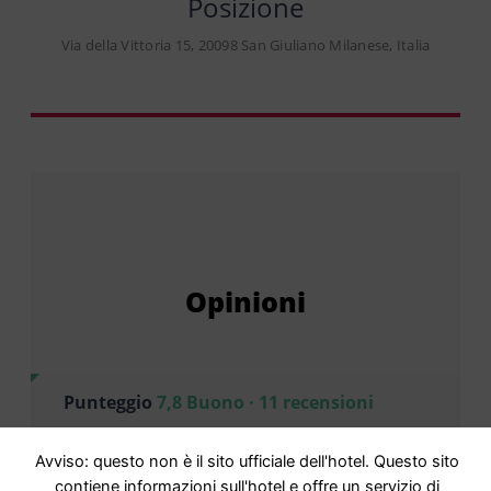
Posizione
Via della Vittoria 15, 20098 San Giuliano Milanese, Italia
Opinioni
Punteggio
7,8 Buono · 11 recensioni
Basato su
11 commenti
Avviso: questo non è il sito ufficiale dell'hotel. Questo sito
contiene informazioni sull'hotel e offre un servizio di