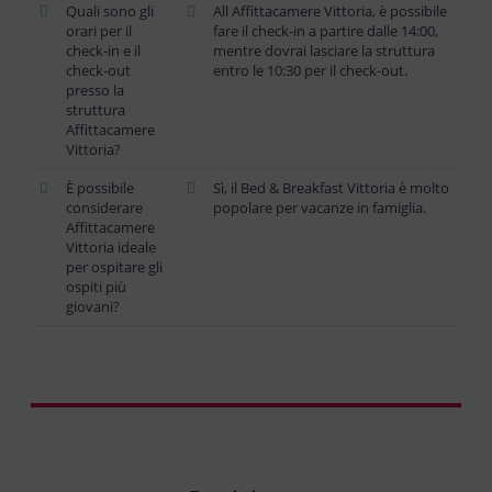
Quali sono gli
All Affittacamere Vittoria, è possibile
orari per il
fare il check-in a partire dalle 14:00,
check-in e il
mentre dovrai lasciare la struttura
check-out
entro le 10:30 per il check-out.
presso la
struttura
Affittacamere
Vittoria?
È possibile
Sì, il Bed & Breakfast Vittoria è molto
considerare
popolare per vacanze in famiglia.
Affittacamere
Vittoria ideale
per ospitare gli
ospiti più
giovani?