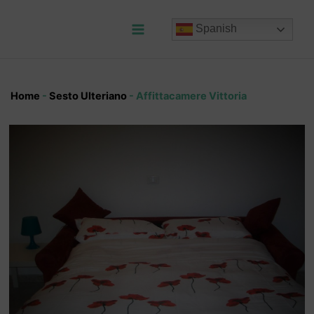
Ir
al
Spanish
contenido
Main
Menu
Home
-
Sesto Ulteriano
-
Affittacamere Vittoria