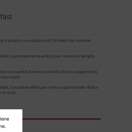
fast
lo è situato a una distanza di 700 metri dal cuore del
akfast è particolarmente ambito per vacanze in famiglia.
ce una varietà di servizi e attività (alcuni a pagamento)
 suoi ospiti:
fast, è possibile effettuare l arrivo a partire dalle 18:00 e
 le 10:00.
tiene
ne.