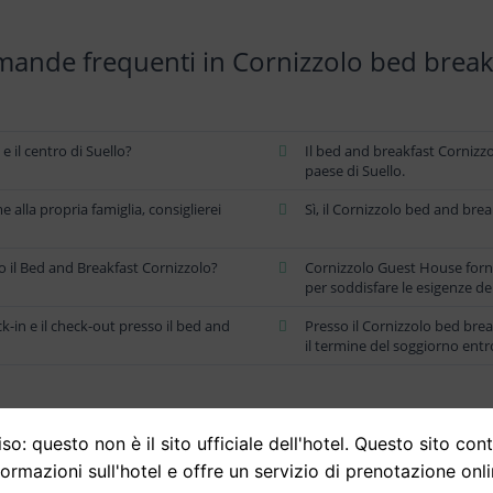
ande frequenti in Cornizzolo bed break
e il centro di Suello?
Il bed and breakfast Cornizzo
paese di Suello.
 alla propria famiglia, consiglierei
Sì, il Cornizzolo bed and bre
sso il Bed and Breakfast Cornizzolo?
Cornizzolo Guest House fornis
per soddisfare le esigenze dei
eck-in e il check-out presso il bed and
Presso il Cornizzolo bed break
il termine del soggiorno entro
so: questo non è il sito ufficiale dell'hotel. Questo sito con
formazioni sull'hotel e offre un servizio di prenotazione onli