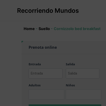
Ir
al
Recorriendo Mundos
contenido
Home
-
Suello
-
Cornizzolo bed breakfast
Prenota online
Entrada
Salida
AAAA
AAAA
barra
barra
Adultos
Niños
MM
MM
barra
barra
DD
DD