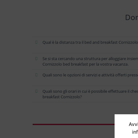
Dom
Qual è la distanza tra il bed and breakfast Cornizzolo 
Se si sta cercando una struttura per alloggiare insieme
Cornizzolo bed breakfast per la vostra vacanza.
Quali sono le opzioni di servizi e attività offerti pre
Quali sono gli orari in cui è possibile effettuare il ch
breakfast Cornizzolo?
Avvi
in