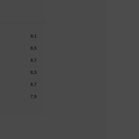
9,1
8,5
8,7
8,3
8,7
7,9