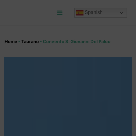
Ir
al
Spanish
contenido
Main
Menu
Home
-
Taurano
-
Convento S. Giovanni Del Palco