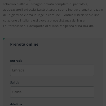
schermo piatto e un bagno privato completo di pantofole,
asciugacapelli e doccia. La struttura dispone inoltre di una terrazza e
di un giardino e area lounge in comune. L Antica Osteria serve una
colazione all italiana e si trova a breve distanza da Brig e
Lauterbrunnen. L aeroporto di Milano-Malpensa dista 104 km.
Prenota online
Entrada
AAAA
barra
Salida
MM
barra
DD
AAAA
barra
Adultos
MM