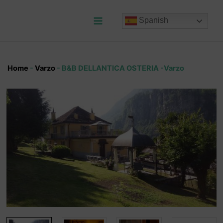
Ir
al
Spanish
contenido
Main
Menu
Home
-
Varzo
-
B&B DELLANTICA OSTERIA -Varzo