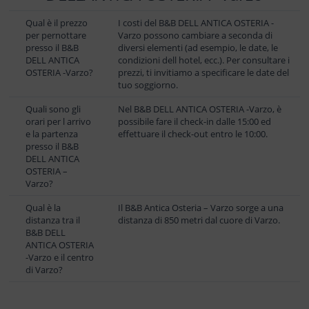
Qual è il prezzo
I costi del B&B DELL ANTICA OSTERIA -
per pernottare
Varzo possono cambiare a seconda di
presso il B&B
diversi elementi (ad esempio, le date, le
DELL ANTICA
condizioni dell hotel, ecc.). Per consultare i
OSTERIA -Varzo?
prezzi, ti invitiamo a specificare le date del
tuo soggiorno.
Quali sono gli
Nel B&B DELL ANTICA OSTERIA -Varzo, è
orari per l arrivo
possibile fare il check-in dalle 15:00 ed
e la partenza
effettuare il check-out entro le 10:00.
presso il B&B
DELL ANTICA
OSTERIA –
Varzo?
Qual è la
Il B&B Antica Osteria – Varzo sorge a una
distanza tra il
distanza di 850 metri dal cuore di Varzo.
B&B DELL
ANTICA OSTERIA
-Varzo e il centro
di Varzo?