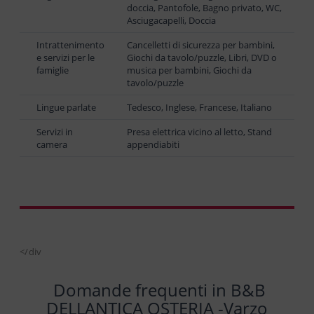
doccia, Pantofole, Bagno privato, WC,
Asciugacapelli, Doccia
Intrattenimento
Cancelletti di sicurezza per bambini,
e servizi per le
Giochi da tavolo/puzzle, Libri, DVD o
famiglie
musica per bambini, Giochi da
tavolo/puzzle
Lingue parlate
Tedesco, Inglese, Francese, Italiano
Servizi in
Presa elettrica vicino al letto, Stand
camera
appendiabiti
</div
Domande frequenti in B&B
DELLANTICA OSTERIA -Varzo