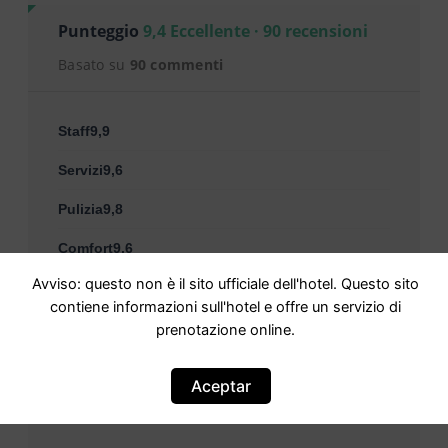
Punteggio
9,4 Eccellente · 90 recensioni
Basato su
90 commenti
Staff9,9
Servizi9,6
Pulizia9,8
Comfort9,6
Avviso: questo non è il sito ufficiale dell'hotel. Questo sito
Rapporto qualità-prezzo9,2
contiene informazioni sull'hotel e offre un servizio di
Posizione8,9
prenotazione online.
WiFi gratuito10
Aceptar