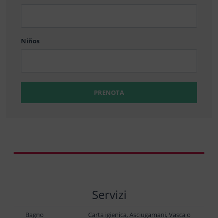
barra
DD
Niños
PRENOTA
Servizi
Bagno
Carta igienica, Asciugamani, Vasca o