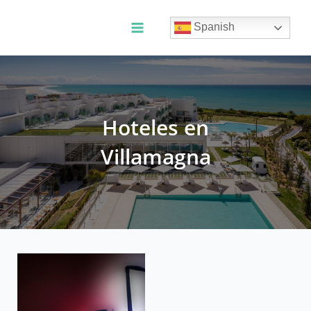
Ir
al
Spanish
contenido
Main
Menu
Hoteles en
Villamagna