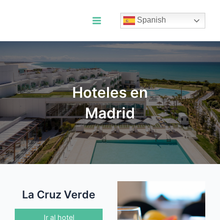
Ir
al
Spanish
contenido
Main
Menu
Hoteles en
Madrid
La Cruz Verde
Ir al hotel