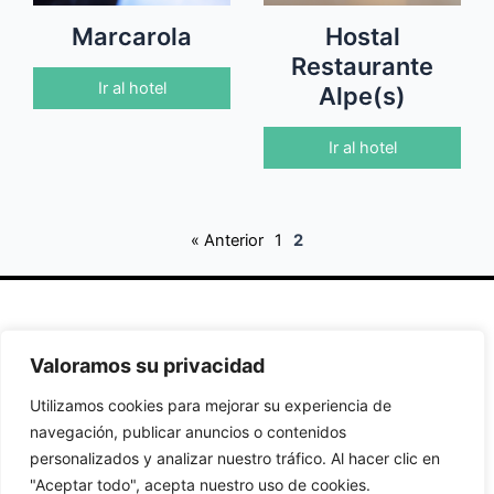
Marcarola
Hostal
Restaurante
Ir al hotel
Alpe(s)
Ir al hotel
« Anterior
1
2
Secciones
Políticas
Síguenos
Valoramos su privacidad
Home
Política de
Facebook
Utilizamos cookies para mejorar su experiencia de
Buscador de
cookies
Instagram
navegación, publicar anuncios o contenidos
Hoteles
Aviso Legal
Twitter
personalizados y analizar nuestro tráfico. Al hacer clic en
Guías de Viajes
Política de
"Aceptar todo", acepta nuestro uso de cookies.
Privacidad