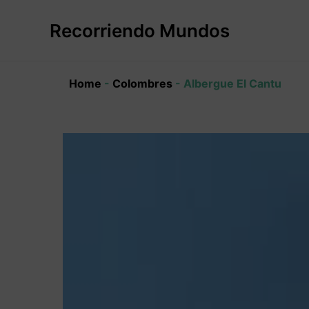
Ir
al
Recorriendo Mundos
contenido
Home
-
Colombres
-
Albergue El Cantu