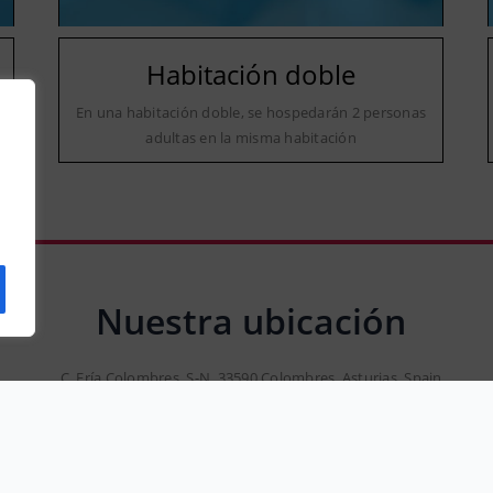
Habitación doble
a
En una habitación doble, se hospedarán 2 personas
adultas en la misma habitación
Nuestra ubicación
C. Ería Colombres, S-N, 33590 Colombres, Asturias, Spain