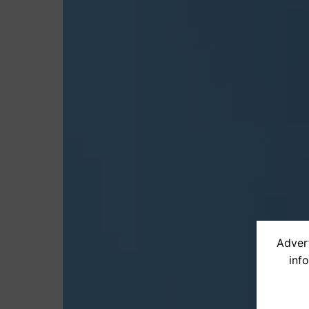
Advert
inf