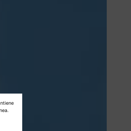
ontiene
nea.