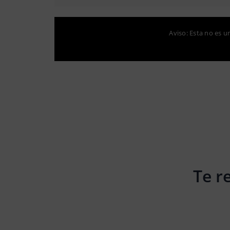
Aviso: Esta no es u
Te r