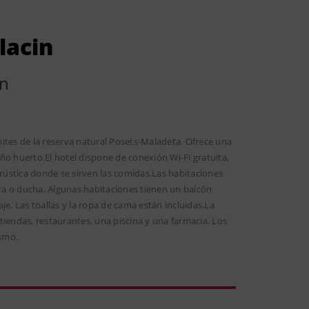
lacin
ín
ímites de la reserva natural Posets-Maladeta. Ofrece una
 huerto.El hotel dispone de conexión Wi-Fi gratuita,
ústica donde se sirven las comidas.Las habitaciones
era o ducha. Algunas habitaciones tienen un balcón
. Las toallas y la ropa de cama están incluidas.La
tiendas, restaurantes, una piscina y una farmacia. Los
ismo.