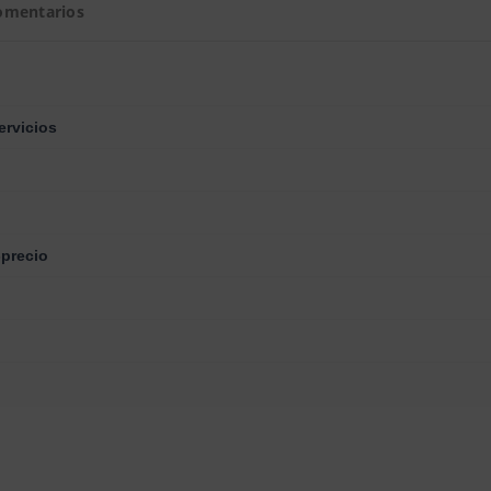
omentarios
ervicios
-precio