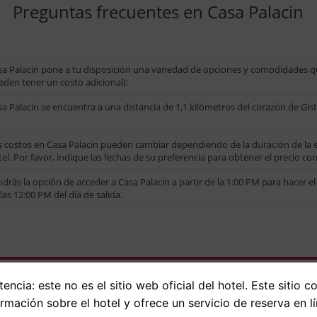
Preguntas frecuentes en Casa Palacin
sa Palacin pone a tu disposición una variedad de opciones y comodidades qu
eden tener un costo adicional):
a Palacin se encuentra a una distancia de 1,1 kilómetros del corazón de Gist
 costos en Casa Palacin pueden cambiar dependiendo de la duración de la est
el. Por favor, indique las fechas de su preferencia para obtener el precio co
drás la opción de acceder a Casa Palacin a partir de la 1:00 PM para hacer el
las 12:00 PM del día de salida.
encia: este no es el sitio web oficial del hotel. Este sitio c
ormación sobre el hotel y ofrece un servicio de reserva en lí