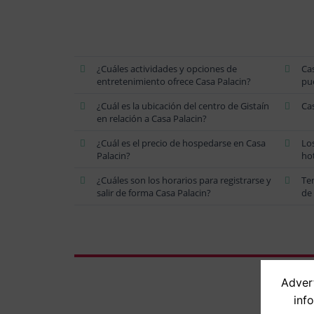
¿Cuáles actividades y opciones de
Ca
entretenimiento ofrece Casa Palacin?
pu
¿Cuál es la ubicación del centro de Gistaín
Cas
en relación a Casa Palacin?
¿Cuál es el precio de hospedarse en Casa
Los
Palacin?
hot
¿Cuáles son los horarios para registrarse y
Ten
salir de forma Casa Palacin?
de 
Advert
inf