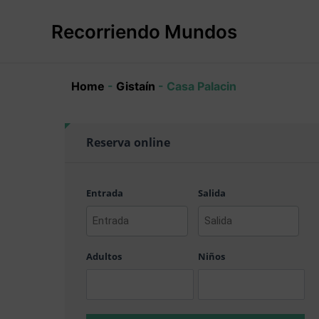
Ir
al
Recorriendo Mundos
contenido
Home
-
Gistaín
-
Casa Palacin
Reserva online
Entrada
Salida
AAAA
AAAA
barra
barra
Adultos
Niños
MM
MM
barra
barra
DD
DD