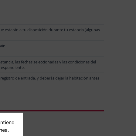
e estarán a tu disposición durante tu estancia (algunas
aín.
ancia, las fechas seleccionadas y las condiciones del
rrespondiente.
 registro de entrada, y deberás dejar la habitación antes
ontiene
nea.