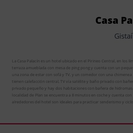
Casa Pa
Gista
La Casa Palacín es un hotel ubicado en el Pirineo Central, en los l
terraza amueblada con mesa de ping pong y cuenta con un pequeño
una zona de estar con sofá y TV, y un comedor con una chimenea r
tienen calefacción central, TV vía satélite y baño privado con bañ
privado pequeño y hay dos habitaciones con bañera de hidromasaje
localidad de Plan se encuentra a 8 minutos en coche y cuenta con 
alrededores del hotel son ideales para practicar senderismo y cicl