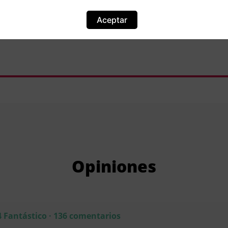
Localización
Moreras, 20, 22365 Gistaín, España
Aceptar
Opiniones
4 Fantástico · 136 comentarios