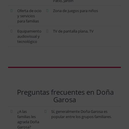
Patio, Jardín
Oferta de ocio
Zona de juegos para niños
y servicios
para familias
Equipamiento
TV de pantalla plana, TV
audiovisual y
tecnológico
Preguntas frecuentes en Doña
Garosa
¿A las
Sí, generalmente Doña Garosa es
familias les
popular entre los grupos familiares.
agrada Doña
Garosa?