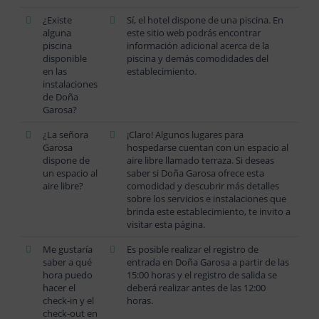
¿Existe
Sí, el hotel dispone de una piscina. En
alguna
este sitio web podrás encontrar
piscina
información adicional acerca de la
disponible
piscina y demás comodidades del
en las
establecimiento.
instalaciones
de Doña
Garosa?
¿La señora
¡Claro! Algunos lugares para
Garosa
hospedarse cuentan con un espacio al
dispone de
aire libre llamado terraza. Si deseas
un espacio al
saber si Doña Garosa ofrece esta
aire libre?
comodidad y descubrir más detalles
sobre los servicios e instalaciones que
brinda este establecimiento, te invito a
visitar esta página.
Me gustaría
Es posible realizar el registro de
saber a qué
entrada en Doña Garosa a partir de las
hora puedo
15:00 horas y el registro de salida se
hacer el
deberá realizar antes de las 12:00
check-in y el
horas.
check-out en