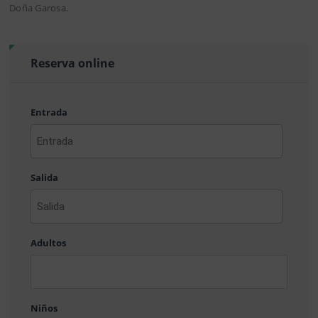
Doña Garosa.
Reserva online
Entrada
AAAA
barra
Salida
MM
barra
DD
AAAA
barra
Adultos
MM
barra
DD
Niños