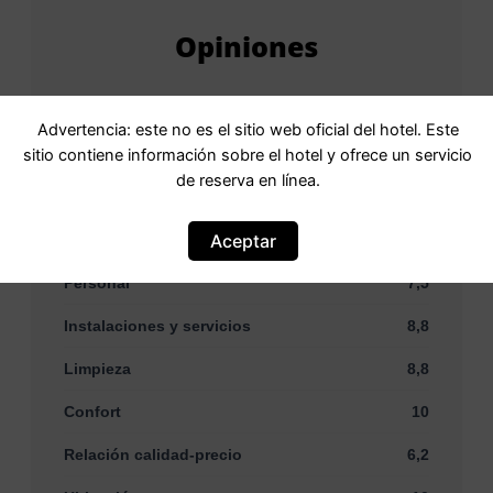
Opiniones
Advertencia: este no es el sitio web oficial del hotel. Este
Puntuación
9,0 Fantástico · 2
sitio contiene información sobre el hotel y ofrece un servicio
comentarios
de reserva en línea.
Basada en
2 comentarios
Aceptar
Personal
7,5
Instalaciones y servicios
8,8
Limpieza
8,8
Confort
10
Relación calidad-precio
6,2