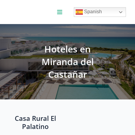
Ir
al
Spanish
contenido
Main
Menu
Hoteles en
Miranda del
Castañar
Casa Rural El
Palatino