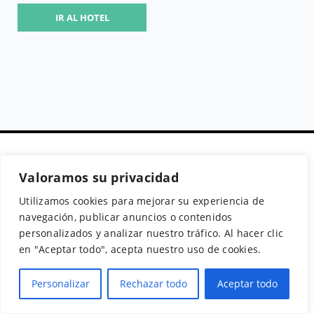
IR AL HOTEL
Valoramos su privacidad
Secciones
Políticas
Síguenos
Utilizamos cookies para mejorar su experiencia de
Home
Política de cookies
Facebook
navegación, publicar anuncios o contenidos
Buscador de
Aviso Legal
Instagram
personalizados y analizar nuestro tráfico. Al hacer clic
Hoteles
Política de
Twitter
en "Aceptar todo", acepta nuestro uso de cookies.
Guías de Viajes
Privacidad
Personalizar
Rechazar todo
Aceptar todo
© 2026Todos los derechos reservados.