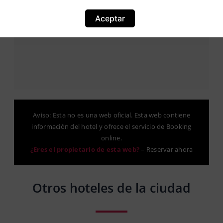
Ubicación
8,1
Aceptar
Aviso: Esta no es una web oficial. Esta web contiene
información del hotel y ofrece el servicio de Booking
online.
¿Eres el propietario de esta web?
–
Reservar ahora
Otros hoteles de la ciudad