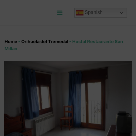
Ir
al
Spanish
contenido
Main
Menu
Home
-
Orihuela del Tremedal
-
Hostal Restaurante San
Millan