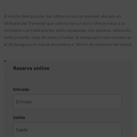
El Hostal Restaurante San Millan es una propiedad ubicada en
Orihuela del Tremedal que cuenta con un bar y ofrece vistas a la
montaña. Las habitaciones están equipadas con armario, televisión,
baño privado, ropa de cama y toallas. El aeropuerto más cercano es
el de Zaragoza, el cual se encuentra a 189 km de distancia del hostal.
Reserva online
Entrada
AAAA
barra
Salida
MM
barra
DD
AAAA