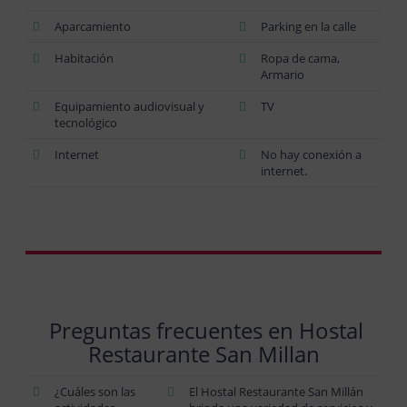
Aparcamiento
Parking en la calle
Habitación
Ropa de cama,
Armario
Equipamiento audiovisual y
TV
tecnológico
Internet
No hay conexión a
internet.
Preguntas frecuentes en Hostal
Restaurante San Millan
¿Cuáles son las
El Hostal Restaurante San Millán