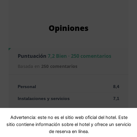
Opiniones
Puntuación
7,2 Bien · 250 comentarios
Basada en
250 comentarios
Personal
8,4
Instalaciones y servicios
7,1
Limpieza
8,0
Advertencia: este no es el sitio web oficial del hotel. Este
Confort
7,4
sitio contiene información sobre el hotel y ofrece un servicio
de reserva en línea.
Relación calidad-precio
7,5