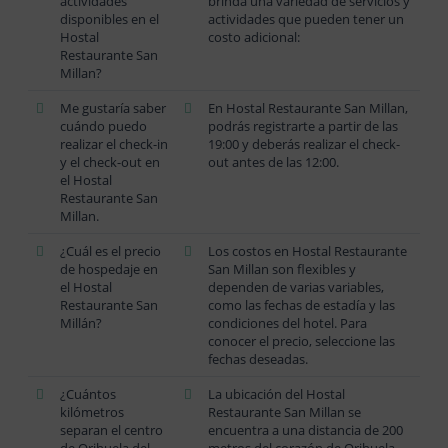
actividades
brinda una variedad de servicios y
disponibles en el
actividades que pueden tener un
Hostal
costo adicional:
Restaurante San
Millan?
Me gustaría saber
En Hostal Restaurante San Millan,
cuándo puedo
podrás registrarte a partir de las
realizar el check-in
19:00 y deberás realizar el check-
y el check-out en
out antes de las 12:00.
el Hostal
Restaurante San
Millan.
¿Cuál es el precio
Los costos en Hostal Restaurante
de hospedaje en
San Millan son flexibles y
el Hostal
dependen de varias variables,
Restaurante San
como las fechas de estadía y las
Millán?
condiciones del hotel. Para
conocer el precio, seleccione las
fechas deseadas.
¿Cuántos
La ubicación del Hostal
kilómetros
Restaurante San Millan se
separan el centro
encuentra a una distancia de 200
de Orihuela del
metros del corazón de Orihuela