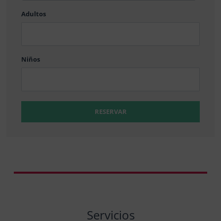
barra
Adultos
MM
barra
DD
Niños
RESERVAR
Servicios