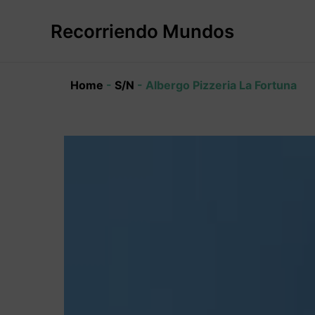
Ir
al
Recorriendo Mundos
contenido
Home
-
S/N
-
Albergo Pizzeria La Fortuna