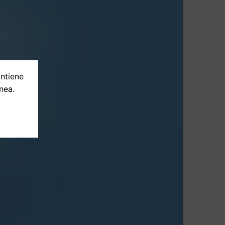
ontiene
nea.