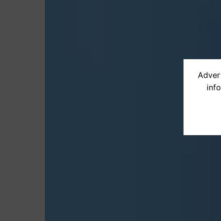
Advert
inf