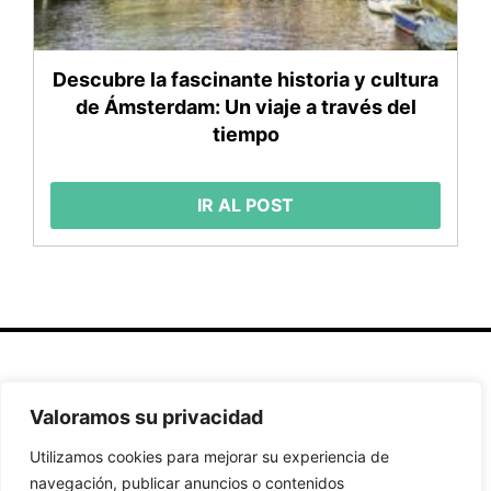
Descubre la fascinante historia y cultura
de Ámsterdam: Un viaje a través del
tiempo
IR AL POST
Secciones
Políticas
Síguenos
Valoramos su privacidad
Home
Política de
Facebook
Utilizamos cookies para mejorar su experiencia de
Buscador de
cookies
Instagram
navegación, publicar anuncios o contenidos
Hoteles
Aviso Legal
Twitter