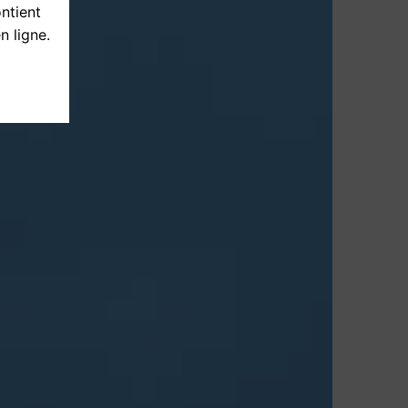
ontient
n ligne.