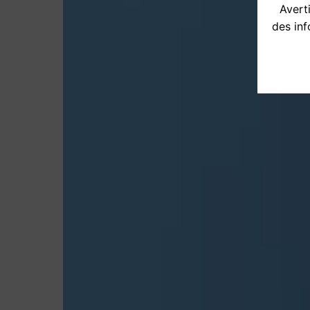
Averti
des inf