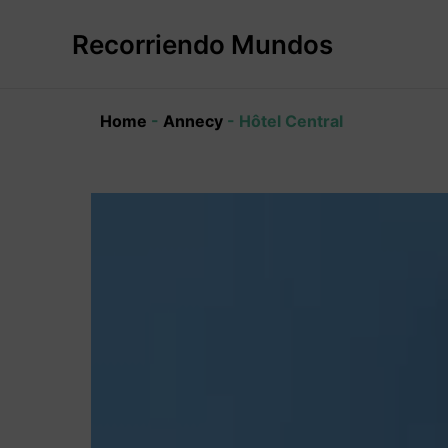
Ir
al
Recorriendo Mundos
contenido
Home
-
Annecy
-
Hôtel Central