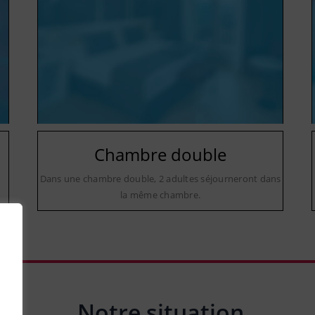
Chambre double
Dans une chambre double, 2 adultes séjourneront dans
la même chambre.
Notre situation