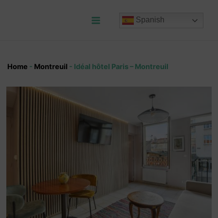
Ir
al
Spanish
contenido
Main
Menu
Home
-
Montreuil
-
Idéal hôtel Paris – Montreuil