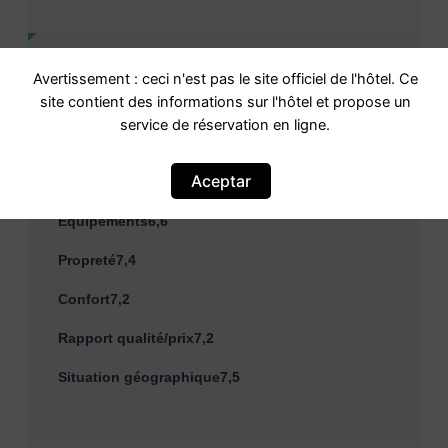
Évaluation
6,7 Agréable · 509 expériences
Avertissement : ceci n'est pas le site officiel de l'hôtel. Ce
vécues
site contient des informations sur l'hôtel et propose un
Basé sur
509 commentaires
service de réservation en ligne.
Aceptar
Personnel8,5
Équipements6,6
Propreté7,4
Confort7,2
Rapport qualité/prix7,2
Situation géographique7,5