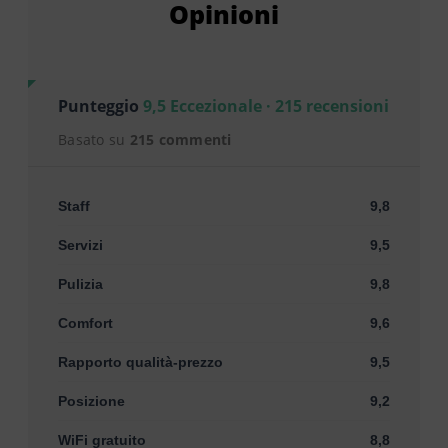
Opinioni
Punteggio
9,5 Eccezionale · 215 recensioni
Basato su
215 commenti
Staff
9,8
Servizi
9,5
Pulizia
9,8
Comfort
9,6
Rapporto qualità-prezzo
9,5
Posizione
9,2
WiFi gratuito
8,8