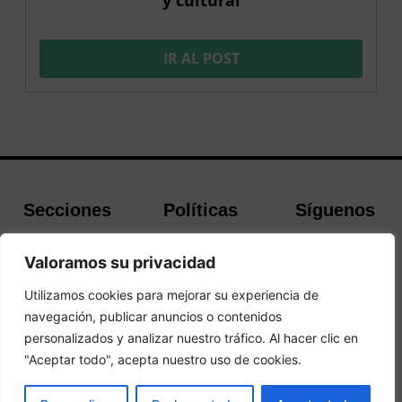
IR AL POST
Secciones
Políticas
Síguenos
Home
Política de
Facebook
Valoramos su privacidad
Buscador de
cookies
Instagram
Hoteles
Aviso Legal
Twitter
Utilizamos cookies para mejorar su experiencia de
Guías de Viajes
Política de
navegación, publicar anuncios o contenidos
Privacidad
personalizados y analizar nuestro tráfico. Al hacer clic en
"Aceptar todo", acepta nuestro uso de cookies.
© 2026Todos los derechos reservados.