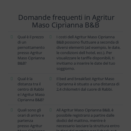
Domande frequenti in Agritur
Maso Ciprianna B&B
Qual è il prezzo
I costi dell Agritur Maso Ciprianna
di un
B&B possono fluttuare a seconda di
pernottamento
diversi elementi (ad esempio, le date,
presso Agritur
le condizioni dell hotel, ecc.). Per
Maso Ciprianna
visualizzare le tariffe disponibili, ti
B&B?
invitiamo a inserire le date del tuo
soggiorno.
Qual è la
Il bed and breakfast Agritur Maso
distanza tra il
Ciprianna è situato a una distanza di
centro di Rabbi
2,4 chilometri dal cuore di Rabbi.
e l Agritur Maso
Ciprianna B&B?
Quali sono gli
All Agritur Maso Ciprianna B&B, è
orari di arrivo e
possibile registrarsi a partire dalle
partenza
dodici del mattino, mentre è
presso Agritur
necessario lasciare la struttura entro
Maso Ciprianna
le dieci del mattino per il check-out.