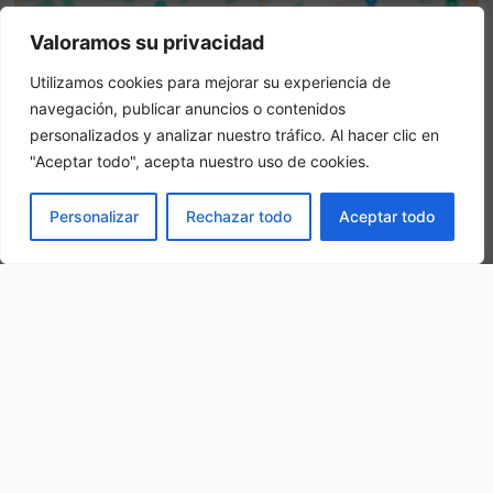
Valoramos su privacidad
Utilizamos cookies para mejorar su experiencia de
Attenzione: questo non è un sito ufficiale. Questo sito
navegación, publicar anuncios o contenidos
contiene informazioni sull hotel e offre un servizio di
personalizados y analizar nuestro tráfico. Al hacer clic en
prenotazione online.
"Aceptar todo", acepta nuestro uso de cookies.
Siete il proprietario di questo sito web?
–
Prenota ora
PRENOTA
Personalizar
Rechazar todo
Aceptar todo
Altri hotel in città
OFERTA