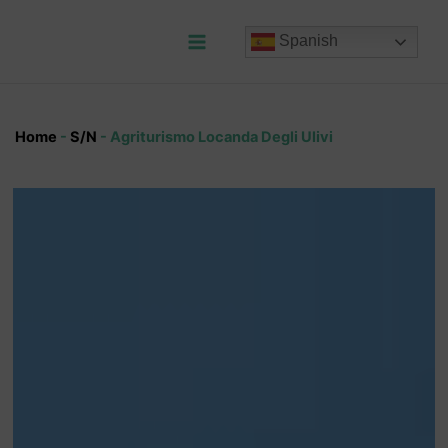
Ir
al
Spanish
contenido
Main
Menu
Home
-
S/N
-
Agriturismo Locanda Degli Ulivi