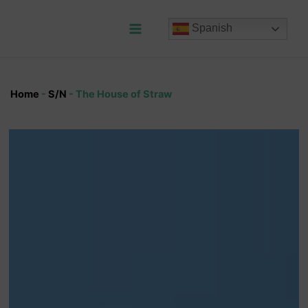
Ir
al
Spanish
contenido
Main
Menu
Home
-
S/N
-
The House of Straw