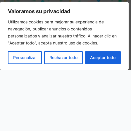
Valoramos su privacidad
Utilizamos cookies para mejorar su experiencia de
Attenzione: questo non è un sito ufficiale. Questo sito
navegación, publicar anuncios o contenidos
contiene informazioni sull hotel e offre un servizio di
personalizados y analizar nuestro tráfico. Al hacer clic en
prenotazione online.
"Aceptar todo", acepta nuestro uso de cookies.
Siete il proprietario di questo sito web?
–
Prenota ora
PRENOTA
Personalizar
Rechazar todo
Aceptar todo
Altri hotel in città
OFERTA