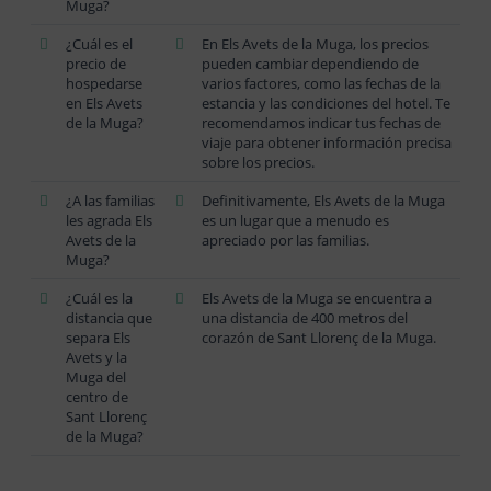
Muga?
¿Cuál es el
En Els Avets de la Muga, los precios
precio de
pueden cambiar dependiendo de
hospedarse
varios factores, como las fechas de la
en Els Avets
estancia y las condiciones del hotel. Te
de la Muga?
recomendamos indicar tus fechas de
viaje para obtener información precisa
sobre los precios.
¿A las familias
Definitivamente, Els Avets de la Muga
les agrada Els
es un lugar que a menudo es
Avets de la
apreciado por las familias.
Muga?
¿Cuál es la
Els Avets de la Muga se encuentra a
distancia que
una distancia de 400 metros del
separa Els
corazón de Sant Llorenç de la Muga.
Avets y la
Muga del
centro de
Sant Llorenç
de la Muga?