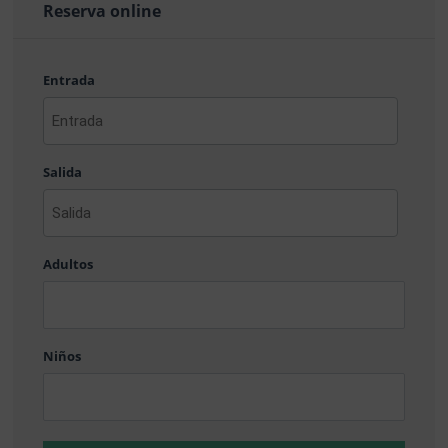
Reserva online
Entrada
AAAA
barra
Salida
MM
barra
DD
AAAA
barra
Adultos
MM
barra
DD
Niños