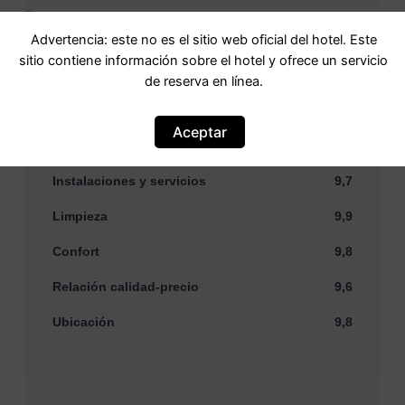
Puntuación
9,7 Excepcional · 116
Advertencia: este no es el sitio web oficial del hotel. Este
comentarios
sitio contiene información sobre el hotel y ofrece un servicio
de reserva en línea.
Basada en
116 comentarios
Aceptar
Personal
10
Instalaciones y servicios
9,7
Limpieza
9,9
Confort
9,8
Relación calidad-precio
9,6
Ubicación
9,8