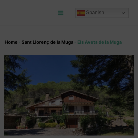
Ir
al
Spanish
contenido
Main
Menu
Home
-
Sant Llorenç de la Muga
-
Els Avets de la Muga