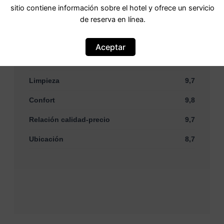
sitio contiene información sobre el hotel y ofrece un servicio
Basada en
69 comentarios
de reserva en línea.
Personal
9,8
Aceptar
Instalaciones y servicios
9,7
Limpieza
9,7
Confort
9,8
Relación calidad-precio
9,7
Ubicación
8,7