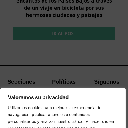
encantos de los Países Bajos a través
de un viaje en bicicleta por sus
hermosas ciudades y paisajes
IR AL POST
Secciones
Políticas
Síguenos
Home
Política de
Facebook
Valoramos su privacidad
Buscador de
cookies
Instagram
Hoteles
Aviso Legal
Twitter
Utilizamos cookies para mejorar su experiencia de
Guías de Viajes
Política de
navegación, publicar anuncios o contenidos
Privacidad
personalizados y analizar nuestro tráfico. Al hacer clic en