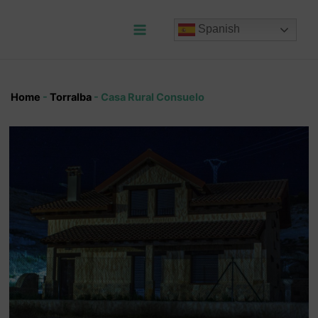
Ir
al
Spanish
contenido
Main
Menu
Home
-
Torralba
-
Casa Rural Consuelo